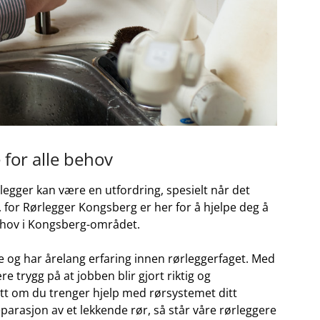
e for alle behov
 rørlegger kan være en⁣ utfordring, spesielt når det
 for Rørlegger Kongsberg er her​ for ‍å hjelpe deg​ å
 behov i Kongsberg-området.
e ⁣og har årelang erfaring innen rørleggerfaget. Med
 trygg på at​ jobben⁢ blir gjort riktig og
tt om du trenger ⁢hjelp med rørsystemet ditt⁢
eparasjon ⁣av et lekkende rør, så står våre rørleggere​