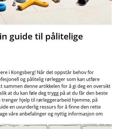
 guide til pålitelige
ggere i Kongsberg! Når det oppstår behov for
rofesjonell og pålitelig rørlegger som kan ​utføre
tt ‍sammen denne⁤ artikkelen for å gi‍ deg⁢ en oversikt
​ slik‍ at du kan føle deg trygg⁢ på at du ⁤får den beste
 trenger ‌hjelp til rørleggerarbeid‍ hjemme,⁤ på
de​ en uvurderlig ressurs for å⁢ finne den⁤ rette
pdage‌ våre⁢ anbefalinger og nyttig informasjon om