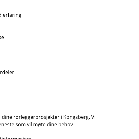
 erfaring
se
ørdeler
l ​dine ‌rørleggerprosjekter ⁤i ⁤Kongsberg.​ Vi​
tjeneste⁢ som vil møte dine ⁣behov.
tinformasjon: