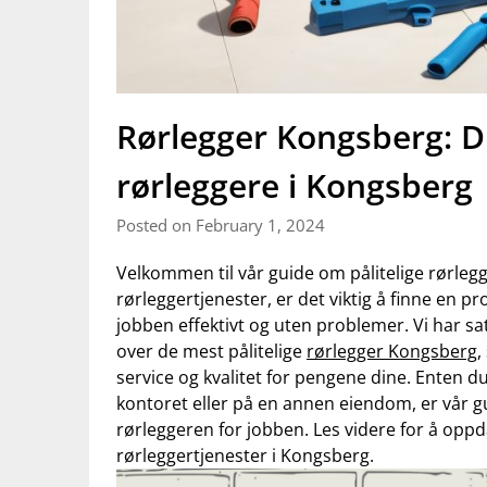
Rørlegger Kongsberg: Din
rørleggere i Kongsberg
Posted on February 1, 2024
Velkommen til​ vår ‌guide om pålitelige rørle
⁣rørleggertjenester, er ​det viktig å finne ⁣en p
jobben ⁢effektivt og uten‍ problemer. Vi⁢ har sa
over ⁣de mest pålitelige
rørlegger Kongsberg
,
service og kvalitet for pengene dine. ​Enten du
kontoret eller på en annen eiendom,‌ er vår gui
rørleggeren for ⁣jobben. Les⁢ videre for å⁢ op
rørleggertjenester i Kongsberg.