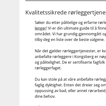
Kvalitetssikrede​ rørleggertjen
Søker du etter pålitelige og erfarne ⁢rør
lenger
! ⁢Vi er din ⁤ultimate guide​ til å f
området. Vi har grundig gjennomgått og 
tilby deg en liste⁤ over de beste valgene.
Når⁢ det gjelder rørleggertjenester, ⁣er kv
anbefalte rørleggere i Kongsberg er nøy
og pålitelighet. De er sertifiserte fagfol
rørleggerfaget.
Du kan stole på‌ at ⁢våre anbefalte rørleg
faglig dyktighet. Enten det dreier seg om 
oppussing ⁢av bad, eller annet ⁤rørarbeid
dine behov.