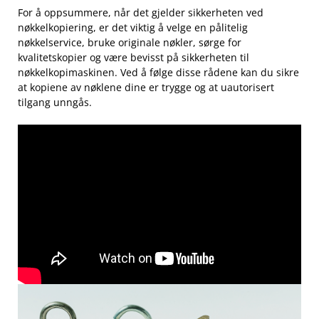
For å oppsummere, når det‍ gjelder sikkerheten⁤ ved‌
nøkkelkopiering, er⁣ det viktig⁢ å velge en pålitelig‌
nøkkelservice, bruke ‌originale nøkler, ‍sørge for
kvalitetskopier⁤ og‍ være ⁣bevisst på‌ sikkerheten ⁤til
nøkkelkopimaskinen. Ved å ⁢følge disse rådene kan du ⁤sikre
at kopiene av nøklene‍ dine er‌ trygge og at uautorisert
tilgang unngås.