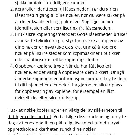
sjekke omtaler fra tidligere⁢ kunder.
Kontroller identiteten til låsesmeden:⁣ Før du gir ​en
låsesmed tilgang til dine nøkler, ⁣bør du være sikker på
at ⁢de ⁣er kvalifiserte og⁢ pålitelige. Spør‌ gjerne om
identifikasjon eller​ sertifisering fra låsesmeden.
Bruk sikre⁤ kopieringsmetoder: Gode låsesmeder bruker
⁢avanserte teknikker og ​utstyr for å ‌sikre at kopiene av
dine‌ nøkler er nøyaktige og sikre. Unngå ‌å ⁤kopiere⁣
nøkler på⁤ usikre steder⁣ som kopimaskiner i butikker
eller uautoriserte ⁢nøkkelkopieringssteder.
Oppbevar‍ kopiene trygt:​ Når ‍du⁤ har fått kopiert
nøklene,​ er⁤ det viktig å oppbevare dem ⁣sikkert.​ Unngå
å merke ⁢kopiene med⁤ informasjon⁢ som kan knytte dem
til ditt hjem eller ‌eiendeler. Ha gjerne en sikker plass
for oppbevaring av kopiene, for eksempel⁢ en låst
nøkkelboks eller sikkerhetsskap.
Husk ‍at nøkkelkopiering er en viktig⁢ del av ⁣sikkerheten til‌
ditt hjem eller bedrift
. Ved å ‍følge disse rådene og benytte
deg av⁢ tjenestene til en pålitelig låsesmed, kan du trygt
opprettholde sikkerheten rundt dine nøkler.