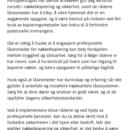
Forhåpentligvis⁤ har denne artikkelen gitt deg verdifull
innsikt ‌i nøkkelkopiering‌ og ‍sikkerhet, samt de ⁤rådene‍
låsesmeden har å tilby. Å sikre hjemmet ditt er en
avgjørende ⁢oppgave, og å⁣ være bevisst ⁤på risikoen ved feil
⁣bruk av ⁤kopieringsmetoder kan bidra til å forhindre
potensielle ‍inntrengere.
Det er viktig å huske at å ​engasjere profesjonelle
låsesmeder for nøkkelkopiering‌ kan bety forskjellen
mellom trygghet og sårbarhet.‍ Sørg⁢ for å ⁢følge rådene vi
har nevnt, som⁢ å ha kontroll på‍ hvem som har⁣ tilgang ‌til
kopierte nøkler, og betro oppgaven til pålitelige ⁤fagfolk.
Husk ⁢også at⁤ låsesmeder har kunnskap og erfaring når det
gjelder å anbefale og installere høykvalitets låsesystemer.
Sørg for‍ at dine⁤ dører og ‍vinduer ⁣er godt sikret, og at de
oppfyller dagens sikkerhetsstandarder.
Ved å implementere disse rådene⁣ og ved hjelp av
‍profesjonelle tjenester, kan du​ ta aktive⁢ skritt mot å
forbedre sikkerheten i ditt hjem eller bedrift. Når det
gjelder nøkkelkopiering og sikkerhet, ⁢er det ​bedre ⁣å være