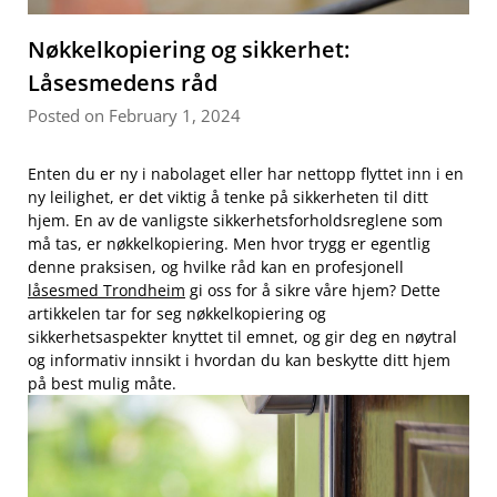
Nøkkelkopiering og sikkerhet:
Låsesmedens råd
Posted on February 1, 2024
Enten du er ny i nabolaget eller har nettopp flyttet inn i en
ny leilighet, er det viktig‍ å tenke⁣ på sikkerheten ‍til ditt
hjem.‍ En ⁤av​ de vanligste⁢ sikkerhetsforholdsreglene som
må⁤ tas, er nøkkelkopiering.​ Men hvor⁢ trygg‌ er egentlig
denne praksisen, og hvilke råd kan en profesjonell
låsesmed Trondheim
​gi oss for⁢ å sikre ⁣våre hjem? ⁤Dette
artikkelen tar for seg ⁢nøkkelkopiering og
sikkerhetsaspekter knyttet ​til emnet,⁢ og gir deg en nøytral
⁤og⁢ informativ innsikt i hvordan du⁣ kan beskytte ditt hjem
på best mulig måte.