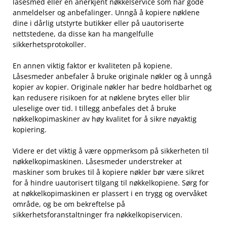
låsesmed eller en anerkjent nøkkelservice som har gode
⁤anmeldelser og anbefalinger. Unngå å kopiere⁤ nøklene
⁤dine i dårlig utstyrte butikker eller på uautoriserte⁢
nettstedene, ⁣da‍ disse kan ha‍ mangelfulle
sikkerhetsprotokoller.
En annen viktig faktor er ​kvaliteten på kopiene.
Låsesmeder anbefaler å bruke originale nøkler og å unngå
kopier av kopier. Originale nøkler har⁣ bedre⁣ holdbarhet og⁤
kan redusere risikoen for at nøklene brytes ⁣eller ⁤blir
uleselige over tid. ​I tillegg anbefales det ‍å bruke
nøkkelkopimaskiner av høy kvalitet for å‌ sikre nøyaktig
‍kopiering.
Videre er det viktig å⁤ være oppmerksom på sikkerheten til
nøkkelkopimaskinen. Låsesmeder understreker at
maskiner som brukes til⁤ å kopiere nøkler bør være sikret
for å‌ hindre uautorisert⁣ tilgang til‌ nøkkelkopiene. Sørg for
at ‍nøkkelkopimaskinen‍ er plassert⁤ i en‌ trygg og overvåket
⁢område, og be om​ bekreftelse på⁤
sikkerhetsforanstaltninger fra nøkkelkopiservicen.