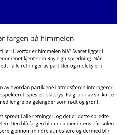
jør fargen på himmelen
ller: Hvorfor er ⁢himmelen blå? Svaret ligger i
 fenomenet kjent‌ som Rayleigh-spredning.⁢ Når
dt i ​alle retninger av partikler og molekyler i
 ⁣av hvordan partiklene ⁤i atmosfæren interagerer
sspekteret, spesielt blått lys. På grunn av sin korte
s med lengre bølgelengder som rødt og grønt.
set spredt i alle retninger, ⁢og det ‌er dette spredte
len. Den blå fargen blir enda mer intens‌ når solen
assere gjennom ⁣mindre atmosfære og dermed blir