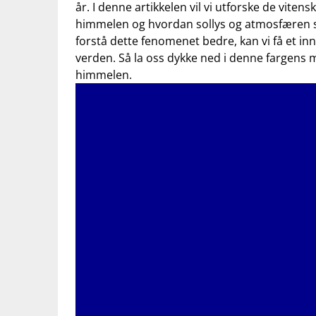
år. I denne⁣ artikkelen ⁣vil vi utforske de ‍vite
himmelen og hvordan sollys og atmosfæren⁣ sams
‍forstå dette fenomenet bedre, kan ⁣vi ​få ‌et in
verden. Så⁣ la oss dykke ned i ⁣denne fargen
himmelen.