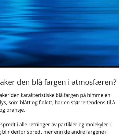
saker den blå fargen i ⁣atmosfæren?
ker den karakteristiske ​blå fargen på‌ himmelen
s, som blått⁤ og fiolett, ⁣har⁣ en større tendens til å
og​ oransje.
spredt ​i​ alle retninger av partikler og molekyler i
og‍ blir derfor spredt mer‍ enn de andre‍ fargene i