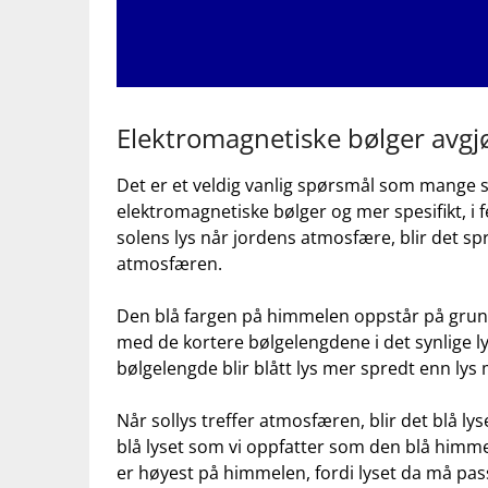
Elektromagnetiske ⁣bølger avg
Det er et veldig vanlig spørsmål som mange sti
elektromagnetiske bølger og mer spesifikt,​ i
solens lys⁣ når jordens atmosfære, blir det spre
atmosfæren.
Den blå fargen på himmelen oppstår⁢ på grunn
med de⁢ kortere bølgelengdene i det synlige ly
⁢bølgelengde blir blått lys mer spredt enn ly
Når sollys treffer​ atmosfæren,⁢ blir ⁣det blå ⁢ly
blå ‌lyset‍ som vi oppfatter som den blå himme
er høyest på himmelen, fordi⁤ lyset ⁢da må p