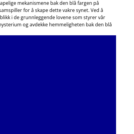
nskapelige mekanismene bak ⁣den⁣ blå ​fargen ‌på
piller for‌ å⁢ skape ​dette​ vakre synet.‌ Ved å
nblikk ‍i ⁢de grunnleggende lovene som⁤ styrer‌ vår⁤
s mysterium og avdekke hemmeligheten​ bak den⁣ blå