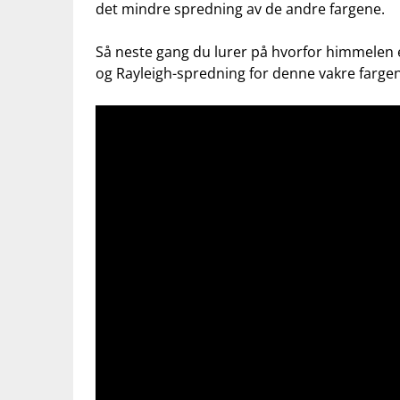
det mindre spredning av de andre fargene.
Så⁣ neste gang du lurer på⁢ hvorfor⁣ himmelen
og Rayleigh-spredning ⁤for denne vakre​ farg