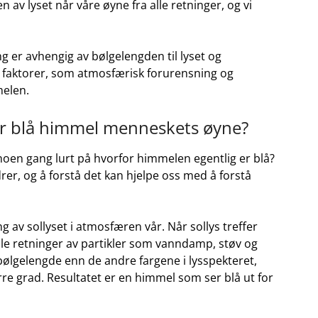
n av ⁣lyset når våre øyne fra‌ alle retninger, ​og vi
ing er avhengig av bølgelengden til lyset og
 faktorer, som‌ atmosfærisk forurensning ⁢og
melen.
er ⁣blå himmel menneskets øyne?
 noen gang lurt⁢ på hvorfor himmelen egentlig er blå?⁢
er, og å forstå det ⁤kan hjelpe oss med å forstå
av sollyset ⁤i atmosfæren vår. Når sollys treffer
alle retninger av partikler som vanndamp, støv og
ølgelengde ⁤enn de​ andre fargene‍ i lysspekteret,
ørre grad. Resultatet er en himmel som ser blå ut ‍for