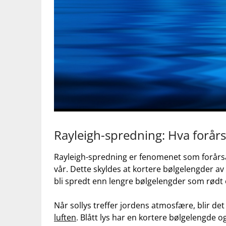
Rayleigh-spredning: Hva⁤ forår
Rayleigh-spredning er fenomenet som‌ forårsa
vår. Dette skyldes at kortere bølgelengder av ly
bli spredt ⁤enn lengre bølgelengder som rødt⁢ 
Når‍ sollys treffer jordens ‍atmosfære, blir det 
luften
. ​Blått lys ‌har en kortere ⁢bølgelengde 