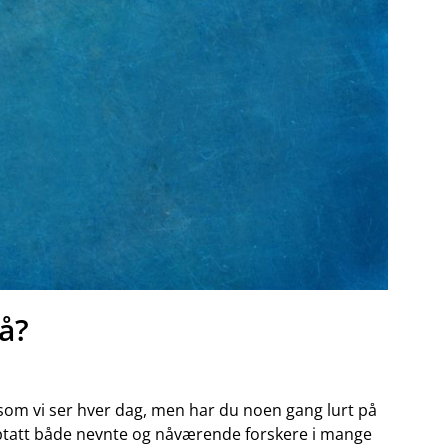
å?
 vi ⁣ser hver dag, men⁣ har du‍ noen⁢ gang⁤ lurt på
tatt både ⁣nevnte og ‍nåværende forskere i ⁢mange