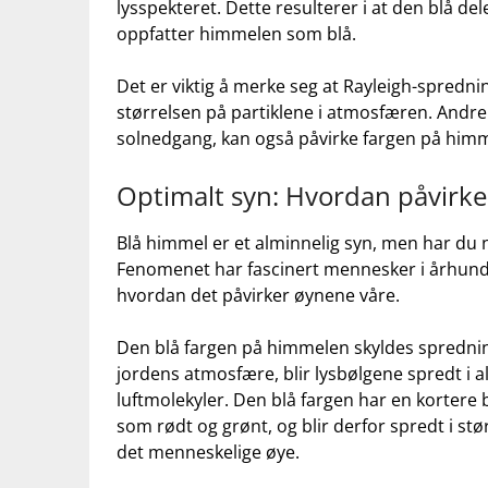
lysspekteret. Dette resulterer i⁤ at den blå⁤ dele
‍oppfatter‌ himmelen som blå.
Det er viktig å⁣ merke seg at‌ Rayleigh-spredn
størrelsen ‍på partiklene i atmosfæren. Andre
‍solnedgang, ⁣kan også påvirke fargen på him
Optimalt‍ syn: Hvordan påvirk
Blå ‌himmel er ⁤et⁢ alminnelig syn, men har du
Fenomenet har⁣ fascinert‍ mennesker⁤ i århundr
hvordan‍ det påvirker øynene⁣ våre.
Den blå fargen på himmelen skyldes spredning 
jordens atmosfære,​ blir lysbølgene spredt i ⁢
luftmolekyler. ‍Den blå fargen har en kortere b
som rødt og grønt, og blir derfor spredt⁤ i st
det ‍menneskelige øye.