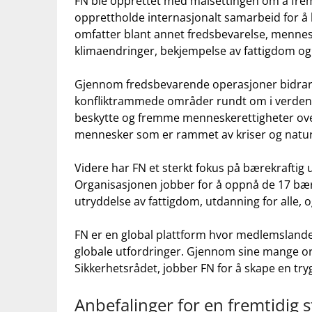
FN ble opprettet med målsettingen om å‌ frem
opprettholde internasjonalt ⁤samarbeid for​ å
omfatter blant annet fredsbevarelse, menneske
klimaendringer, bekjempelse av fattigdom og f
Gjennom fredsbevarende⁣ operasjoner⁣ bidrar FN
konfliktrammede områder rundt ⁢om i verden.‌
beskytte ⁣og⁣ fremme menneskerettigheter ⁤over
mennesker⁢ som ⁤er rammet av kriser og natur
Videre har FN ‍et sterkt fokus på bærekraftig u
Organisasjonen jobber for‌ å oppnå ⁢de 17 b
utryddelse av⁤ fattigdom, utdanning for alle, 
FN er en global plattform hvor‍ medlemsland
globale utfordringer. Gjennom sine mange o
Sikkerhetsrådet, jobber FN for å⁣ skape en tryg
Anbefalinger for en‍ fremtidig st