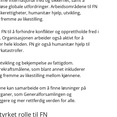
me internasjonal fred og sikkerhet, samt​ å
 løse globale utfordringer. Arbeidsområdene til FN
rettigheter,​ humanitær hjelp, utvikling,
remme av likestilling.
 til å forhindre konflikter og opprettholde ⁣fred i
 Organisasjonen arbeider ​også aktivt for å
 hele ⁤kloden. ⁤FN gir også humanitær hjelp til
katastrofer.
tvikling og bekjempelse ⁤av ‍fattigdom.
ærekraftsmålene, som blant annet inkluderer
og fremme av likestilling mellom kjønnene.
ene kan samarbeide om ‍å finne løsninger på
rganer, som Generalforsamlingen og
gere ⁣og mer rettferdig verden for alle.
yrket rolle til FN