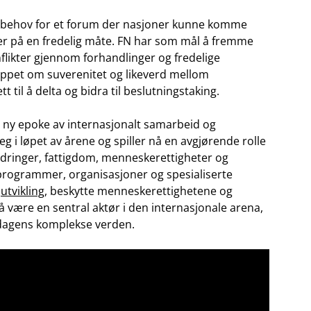
t behov for et forum der nasjoner ​kunne ⁤komme
er på en fredelig måte. FN har‍ som mål å fremme
flikter gjennom forhandlinger og fredelige
ippet ⁣om suverenitet og likeverd‍ mellom
il å delta og bidra​ til beslutningstaking.
 ⁤ny epoke av internasjonalt samarbeid og
eg ​i løpet av årene og spiller nå en avgjørende rolle
dringer, fattigdom, menneskerettigheter og‍
‌programmer,‌ organisasjoner og spesialiserte
g
utvikling
, ⁣beskytte menneskerettighetene og
 å ‍være en sentral aktør i​ den internasjonale arena,
dagens komplekse⁤ verden.