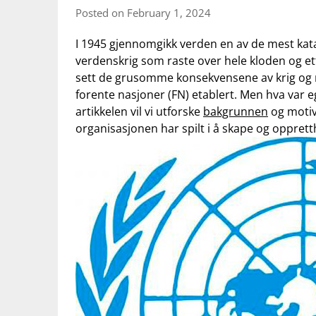
Posted on February 1, 2024
I ⁢1945 gjennomgikk verden ‍en av de mest kat
verdenskrig som raste over hele kloden og etter
⁤sett ‍de⁢ grusomme konsekvensene av krig og 
forente nasjoner (FN) etablert.‌ Men hva var⁤ 
artikkelen vil vi utforske
bakgrunnen
og motiv
‍organisasjonen har⁤ spilt i⁣ å ⁣skape​ og opprett