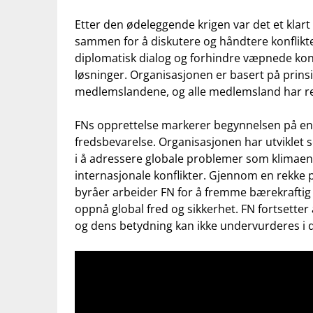
Etter den ødeleggende krigen ⁢var det et klar
sammen for å diskutere og håndtere konflikt
diplomatisk‌ dialog og forhindre væpnede kon
løsninger. ⁤Organisasjonen er basert på prins
medlemslandene, og alle medlemsland har rett t
FNs⁢ opprettelse ‌markerer begynnelsen på en
fredsbevarelse. Organisasjonen har ‌utviklet​ s
⁢i å adressere globale problemer som klimaen
internasjonale konflikter. ⁢Gjennom en rekke 
byråer arbeider FN⁢ for⁢ å fremme bærekrafti
oppnå global ⁤fred og sikkerhet. ⁤FN fortsetter
og dens betydning kan ikke undervurderes i 