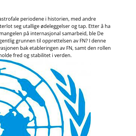
astrofale periodene i historien, med andre
lot seg⁤ utallige ødeleggelser‍ og tap. ⁤Etter ‌å ha
mangelen på⁤ internasjonal ⁢samarbeid, ble De
egentlig grunnen til opprettelsen av FN? I denne
asjonen bak etableringen av​ FN, samt ⁤den rollen
holde fred og stabilitet​ i verden.